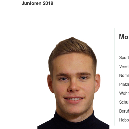
Junioren 2019
Mor
Sport
Verei
Nomin
Platz
Wohn
Schul
Beru
Hobb