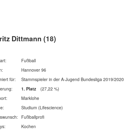
itz Dittmann (18)
art:
Fußball
n:
Hannover 96
iert für:
Stammspieler in der A-Jugend Bundesliga 2019/2020
ierung:
1. Platz
(27,22 %)
ort:
Marklohe
e:
Studium (Lifescience)
fswunsch:
Fußballprofi
ys:
Kochen