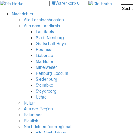
|
Warenkorb
0
Nachrichten
Alle Lokalnachrichten
Aus dem Landkreis
Landkreis
Stadt Nienburg
Grafschaft Hoya
Heemsen
Liebenau
Marklohe
Mittelweser
Rehburg-Loccum
Siedenburg
Steimbke
Steyerberg
Uchte
Kultur
Aus der Region
Kolumnen
Blaulicht
Nachrichten überregional
Alle Nachrichten