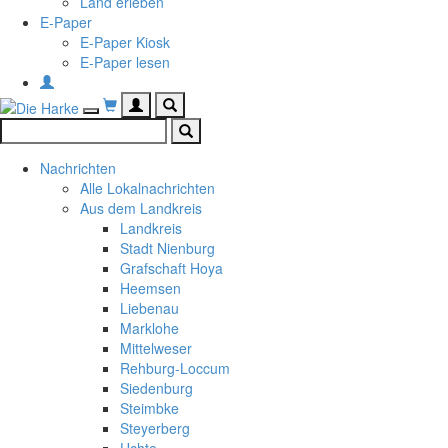
Land erleben
E-Paper
E-Paper Kiosk
E-Paper lesen
Warenkorb
Benutzermenü
Suche
Navigation
anzeigen
anzeigen
anzeigen
bzw.
bzw.
bzw.
verbergen
verbergen
Nachrichten
verbergen
Alle Lokalnachrichten
Aus dem Landkreis
Landkreis
Stadt Nienburg
Grafschaft Hoya
Heemsen
Liebenau
Marklohe
Mittelweser
Rehburg-Loccum
Siedenburg
Steimbke
Steyerberg